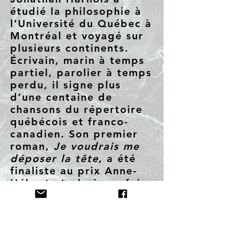
étudié la philosophie à
l’Université du Québec à
Montréal et voyagé sur
plusieurs continents.
Écrivain, marin à temps
partiel, parolier à temps
perdu, il signe plus
d’une centaine de
chansons du répertoire
québécois et franco-
canadien. Son premier
roman,
Je voudrais me
déposer la tête
, a été
finaliste au prix Anne-
Hébert et plusieurs fois
adapté au théâtre. Son
dernier livre,
Tu me
rappelles un souffle
, une