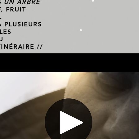
S UN ARBRE
E
, FRUIT
L
À PLUSIEURS
LES
U
INÉRAIRE //