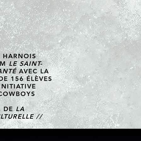
N HARNOIS
UM
LE SAINT-
ANTÉ
AVEC LA
DE 156 ÉLÈVES
NITIATIVE
 COWBOYS
E DE
LA
LTURELLE //